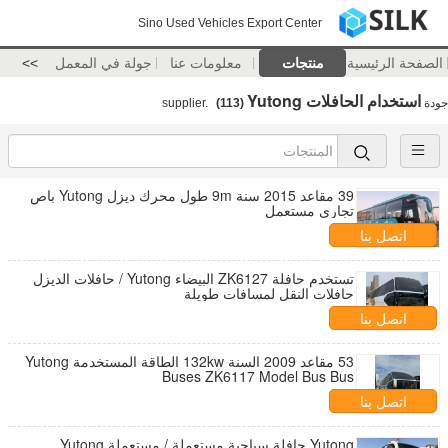
Sino Used Vehicles Export Center
الصفحة الرئيسية
منتجات
معلومات عنا
جولة في المعمل
>>
استخدام الحافلات Yutong
جودة
supplier.
(113)
39 مقاعد 2015 سنة 9m طول محرك ديزل Yutong باص
تجاري مستعمل
اتصل بنا
تستخدم حافلة ZK6127 البيضاء Yutong / حافلات الديزل
حافلات النقل لمسافات طويلة
اتصل بنا
53 مقاعد 2009 السنة 132kw الطاقة المستخدمة Yutong
Buses ZK6117 Model Bus Bus
اتصل بنا
Yutong حافلة سياحية مستعملة / مستعملة Yutong